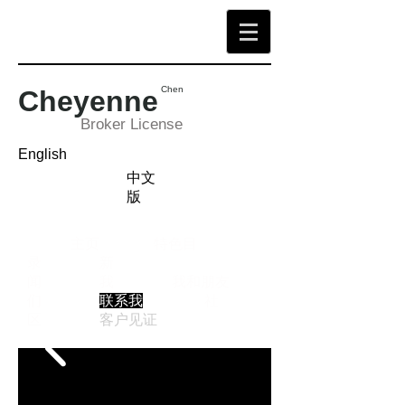
Chen
Cheyenne
Broker License
English
中文
版
主页
特色目
录
新
闻
我
我和朋友
们
联系我
社
区
客户见证